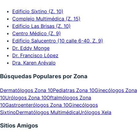
Edificio Sixtino (Z. 10)
Complejo Multimédica (Z. 15)
Edificio Las Brisas (Z. 10)
Centro Médico (Z. 9)
Edificio Salucentro (10 calle 6-40, Z. 9)
Dr. Eddy Monge
Dr. Francisco López
Dra. Karen Arévalo
Búsquedas Populares por Zona
Dermatólogos Zona 10
Pediatras Zona 10
Ginecólogos Zona
10
Urólogos Zona 10
Oftalmólogos Zona
10
Gastroenterólogos Zona 10
Ginecólogos
Sixtino
Dermatólogos Multimédica
Urólogos Xela
Sitios Amigos