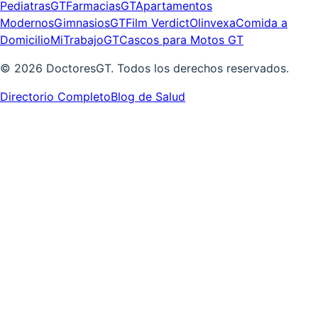
PediatrasGT
FarmaciasGT
Apartamentos
Modernos
GimnasiosGT
Film Verdict
Olinvexa
Comida a
Domicilio
MiTrabajoGT
Cascos para Motos GT
©
2026
DoctoresGT. Todos los derechos reservados.
Directorio Completo
Blog de Salud