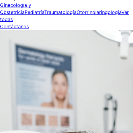
Ginecología y
Obstetricia
Pediatría
Traumatología
Otorrinolaringología
Ver
todas
Contáctanos