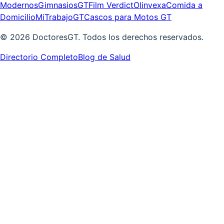
Modernos
GimnasiosGT
Film Verdict
Olinvexa
Comida a
Domicilio
MiTrabajoGT
Cascos para Motos GT
©
2026
DoctoresGT. Todos los derechos reservados.
Directorio Completo
Blog de Salud