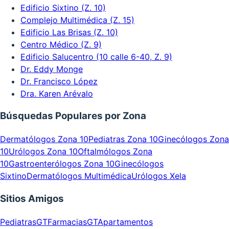
Edificio Sixtino (Z. 10)
Complejo Multimédica (Z. 15)
Edificio Las Brisas (Z. 10)
Centro Médico (Z. 9)
Edificio Salucentro (10 calle 6-40, Z. 9)
Dr. Eddy Monge
Dr. Francisco López
Dra. Karen Arévalo
Búsquedas Populares por Zona
Dermatólogos Zona 10
Pediatras Zona 10
Ginecólogos Zona
10
Urólogos Zona 10
Oftalmólogos Zona
10
Gastroenterólogos Zona 10
Ginecólogos
Sixtino
Dermatólogos Multimédica
Urólogos Xela
Sitios Amigos
PediatrasGT
FarmaciasGT
Apartamentos