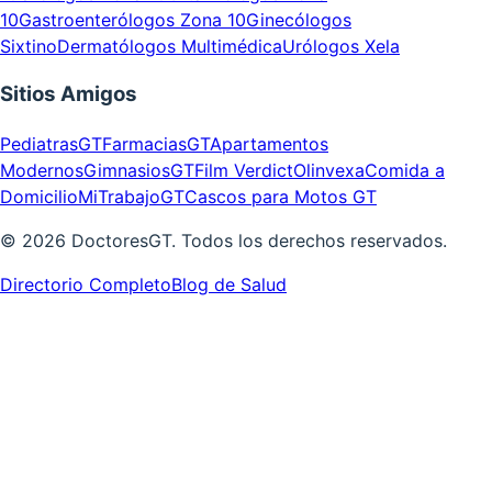
10
Gastroenterólogos Zona 10
Ginecólogos
Sixtino
Dermatólogos Multimédica
Urólogos Xela
Sitios Amigos
PediatrasGT
FarmaciasGT
Apartamentos
Modernos
GimnasiosGT
Film Verdict
Olinvexa
Comida a
Domicilio
MiTrabajoGT
Cascos para Motos GT
©
2026
DoctoresGT. Todos los derechos reservados.
Directorio Completo
Blog de Salud