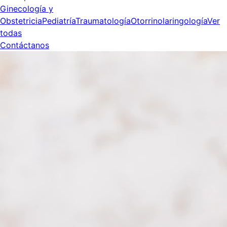
Ginecología y
Obstetricia
Pediatría
Traumatología
Otorrinolaringología
Ver
todas
Contáctanos