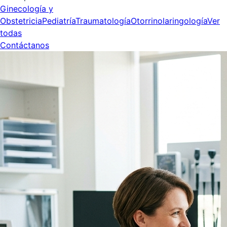
Ginecología y
Obstetricia
Pediatría
Traumatología
Otorrinolaringología
Ver
todas
Contáctanos