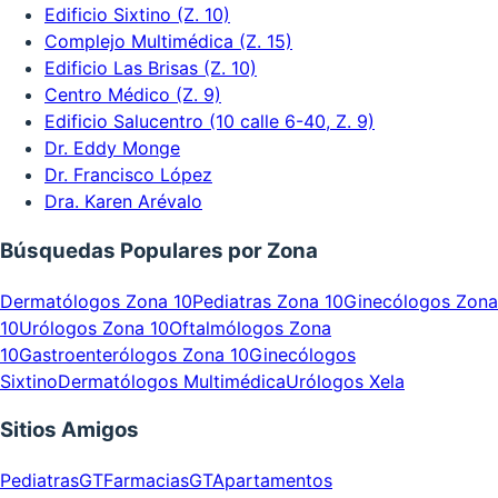
Edificio Sixtino (Z. 10)
Complejo Multimédica (Z. 15)
Edificio Las Brisas (Z. 10)
Centro Médico (Z. 9)
Edificio Salucentro (10 calle 6-40, Z. 9)
Dr. Eddy Monge
Dr. Francisco López
Dra. Karen Arévalo
Búsquedas Populares por Zona
Dermatólogos Zona 10
Pediatras Zona 10
Ginecólogos Zona
10
Urólogos Zona 10
Oftalmólogos Zona
10
Gastroenterólogos Zona 10
Ginecólogos
Sixtino
Dermatólogos Multimédica
Urólogos Xela
Sitios Amigos
PediatrasGT
FarmaciasGT
Apartamentos