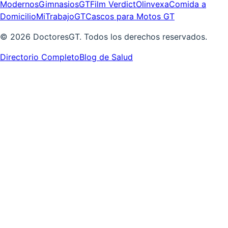
Modernos
GimnasiosGT
Film Verdict
Olinvexa
Comida a
Domicilio
MiTrabajoGT
Cascos para Motos GT
©
2026
DoctoresGT. Todos los derechos reservados.
Directorio Completo
Blog de Salud