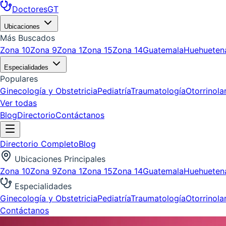
DoctoresGT
Ubicaciones
Más Buscados
Zona 10
Zona 9
Zona 1
Zona 15
Zona 14
Guatemala
Huehueten
Especialidades
Populares
Ginecología y Obstetricia
Pediatría
Traumatología
Otorrinola
Ver todas
Blog
Directorio
Contáctanos
Directorio Completo
Blog
Ubicaciones Principales
Zona 10
Zona 9
Zona 1
Zona 15
Zona 14
Guatemala
Huehueten
Especialidades
Ginecología y Obstetricia
Pediatría
Traumatología
Otorrinola
Contáctanos