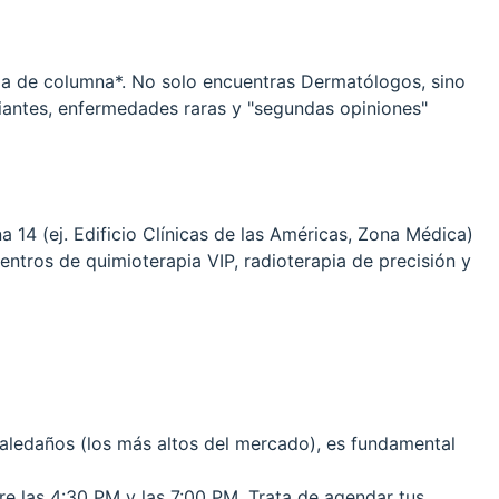
eja de columna*. No solo encuentras Dermatólogos, sino
afiantes, enfermedades raras y "segundas opiniones"
a 14 (ej. Edificio Clínicas de las Américas, Zona Médica)
ntros de quimioterapia VIP, radioterapia de precisión y
s aledaños (los más altos del mercado), es fundamental
re las 4:30 PM y las 7:00 PM. Trata de agendar tus