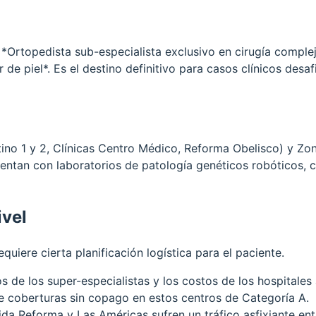
 *Ortopedista sub-especialista exclusivo en cirugía compl
 de piel*. Es el destino definitivo para casos clínicos des
xtino 1 y 2, Clínicas Centro Médico, Reforma Obelisco) y Zon
tan con laboratorios de patología genéticos robóticos, ce
ivel
uiere cierta planificación logística para el paciente.
s de los super-especialistas y los costos de los hospitale
uye coberturas sin copago en estos centros de Categoría A.
da Reforma y Las Américas sufren un tráfico asfixiante ent