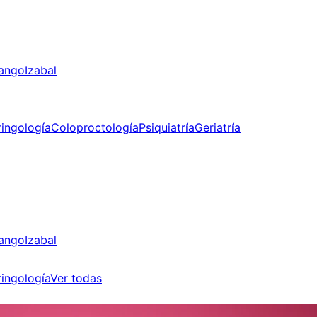
ango
Izabal
ringología
Coloproctología
Psiquiatría
Geriatría
ango
Izabal
ringología
Ver todas