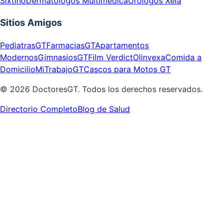
Sixtino
Dermatólogos Multimédica
Urólogos Xela
Sitios Amigos
PediatrasGT
FarmaciasGT
Apartamentos
Modernos
GimnasiosGT
Film Verdict
Olinvexa
Comida a
Domicilio
MiTrabajoGT
Cascos para Motos GT
©
2026
DoctoresGT. Todos los derechos reservados.
Directorio Completo
Blog de Salud