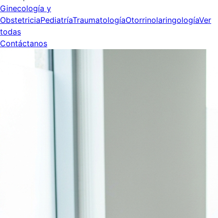
Ginecología y
Obstetricia
Pediatría
Traumatología
Otorrinolaringología
Ver
todas
Contáctanos