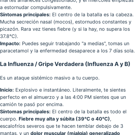
martes amaneces congestionado, y el miércoles empiezas
a estornudar compulsivamente.
Síntomas principales:
El centro de la batalla es la cabeza.
Mucha secreción nasal (mocos), estornudos constantes y
picazón. Rara vez tienes fiebre (y si la hay, no supera los
37.8°C).
Impacto:
Puedes seguir trabajando "a medias", tomas un
paracetamol y la enfermedad desaparece a los 7 días sola.
La Influenza / Gripe Verdadera (Influenza A y B)
Es un ataque sistémico masivo a tu cuerpo.
Inicio:
Explosivo e instantáneo. Literalmente, te sientes
perfecto en el almuerzo y a las 4:00 PM sientes que un
camión te pasó por encima.
Síntomas principales:
El centro de la batalla es todo el
cuerpo.
Fiebre muy alta y súbita (39°C o 40°C)
,
escalofríos severos que te hacen temblar debajo de 3
mantas, y un
dolor muscular (mialgia) generalizado