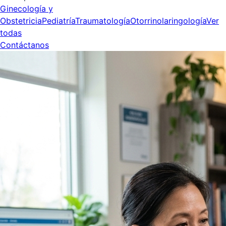
Ginecología y
Obstetricia
Pediatría
Traumatología
Otorrinolaringología
Ver
todas
Contáctanos