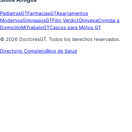
PediatrasGT
FarmaciasGT
Apartamentos
Modernos
GimnasiosGT
Film Verdict
Olinvexa
Comida a
Domicilio
MiTrabajoGT
Cascos para Motos GT
©
2026
DoctoresGT. Todos los derechos reservados.
Directorio Completo
Blog de Salud