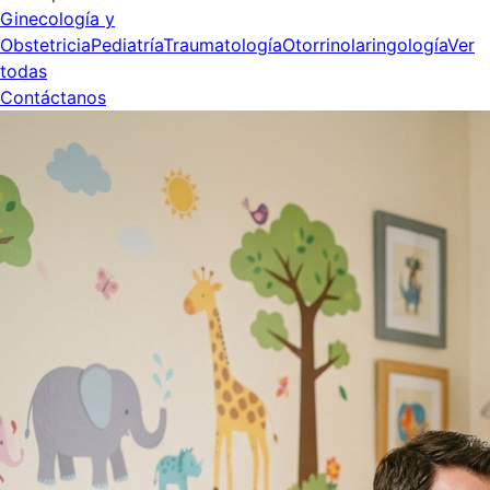
Ginecología y
Obstetricia
Pediatría
Traumatología
Otorrinolaringología
Ver
todas
Contáctanos