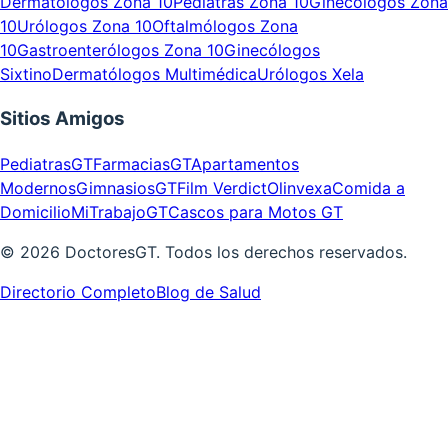
Dermatólogos Zona 10
Pediatras Zona 10
Ginecólogos Zona
10
Urólogos Zona 10
Oftalmólogos Zona
10
Gastroenterólogos Zona 10
Ginecólogos
Sixtino
Dermatólogos Multimédica
Urólogos Xela
Sitios Amigos
PediatrasGT
FarmaciasGT
Apartamentos
Modernos
GimnasiosGT
Film Verdict
Olinvexa
Comida a
Domicilio
MiTrabajoGT
Cascos para Motos GT
©
2026
DoctoresGT. Todos los derechos reservados.
Directorio Completo
Blog de Salud