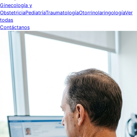
Ginecología y
Obstetricia
Pediatría
Traumatología
Otorrinolaringología
Ver
todas
Contáctanos