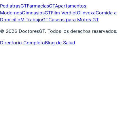
PediatrasGT
FarmaciasGT
Apartamentos
Modernos
GimnasiosGT
Film Verdict
Olinvexa
Comida a
Domicilio
MiTrabajoGT
Cascos para Motos GT
©
2026
DoctoresGT. Todos los derechos reservados.
Directorio Completo
Blog de Salud