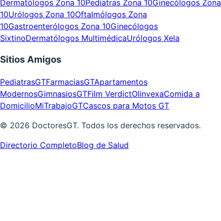
Dermatólogos Zona 10
Pediatras Zona 10
Ginecólogos Zona
10
Urólogos Zona 10
Oftalmólogos Zona
10
Gastroenterólogos Zona 10
Ginecólogos
Sixtino
Dermatólogos Multimédica
Urólogos Xela
Sitios Amigos
PediatrasGT
FarmaciasGT
Apartamentos
Modernos
GimnasiosGT
Film Verdict
Olinvexa
Comida a
Domicilio
MiTrabajoGT
Cascos para Motos GT
©
2026
DoctoresGT. Todos los derechos reservados.
Directorio Completo
Blog de Salud