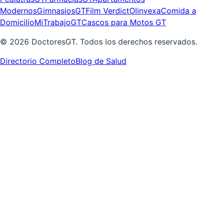
Modernos
GimnasiosGT
Film Verdict
Olinvexa
Comida a
Domicilio
MiTrabajoGT
Cascos para Motos GT
©
2026
DoctoresGT. Todos los derechos reservados.
Directorio Completo
Blog de Salud