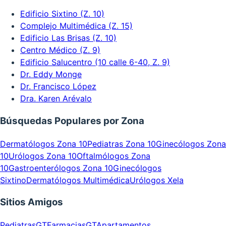
Edificio Sixtino (Z. 10)
Complejo Multimédica (Z. 15)
Edificio Las Brisas (Z. 10)
Centro Médico (Z. 9)
Edificio Salucentro (10 calle 6-40, Z. 9)
Dr. Eddy Monge
Dr. Francisco López
Dra. Karen Arévalo
Búsquedas Populares por Zona
Dermatólogos Zona 10
Pediatras Zona 10
Ginecólogos Zona
10
Urólogos Zona 10
Oftalmólogos Zona
10
Gastroenterólogos Zona 10
Ginecólogos
Sixtino
Dermatólogos Multimédica
Urólogos Xela
Sitios Amigos
PediatrasGT
FarmaciasGT
Apartamentos