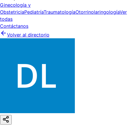
Ginecología y
Obstetricia
Pediatría
Traumatología
Otorrinolaringología
Ver
todas
Contáctanos
Volver al directorio