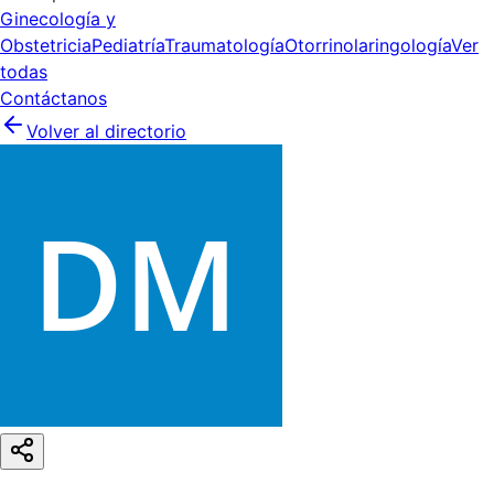
Ginecología y
Obstetricia
Pediatría
Traumatología
Otorrinolaringología
Ver
todas
Contáctanos
Volver al directorio