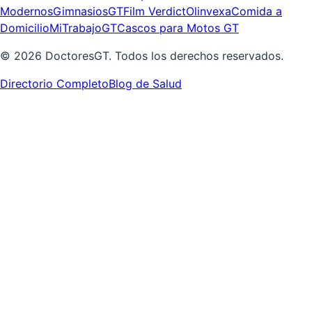
Modernos
GimnasiosGT
Film Verdict
Olinvexa
Comida a
Domicilio
MiTrabajoGT
Cascos para Motos GT
©
2026
DoctoresGT. Todos los derechos reservados.
Directorio Completo
Blog de Salud