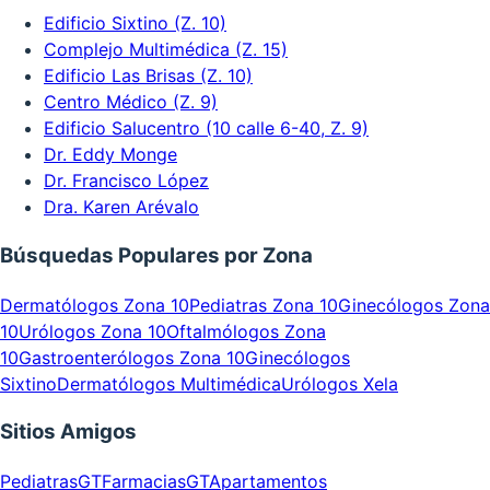
Edificio Sixtino (Z. 10)
Complejo Multimédica (Z. 15)
Edificio Las Brisas (Z. 10)
Centro Médico (Z. 9)
Edificio Salucentro (10 calle 6-40, Z. 9)
Dr. Eddy Monge
Dr. Francisco López
Dra. Karen Arévalo
Búsquedas Populares por Zona
Dermatólogos Zona 10
Pediatras Zona 10
Ginecólogos Zona
10
Urólogos Zona 10
Oftalmólogos Zona
10
Gastroenterólogos Zona 10
Ginecólogos
Sixtino
Dermatólogos Multimédica
Urólogos Xela
Sitios Amigos
PediatrasGT
FarmaciasGT
Apartamentos