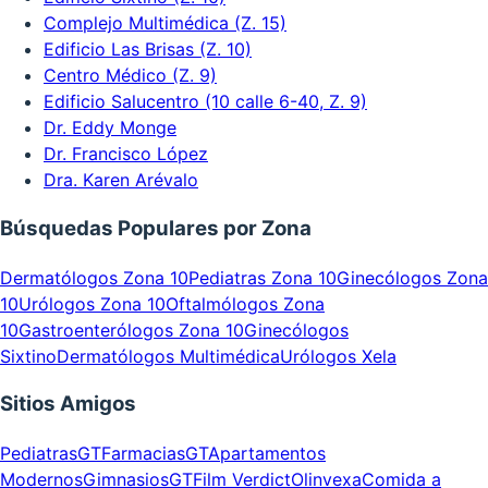
Complejo Multimédica (Z. 15)
Edificio Las Brisas (Z. 10)
Centro Médico (Z. 9)
Edificio Salucentro (10 calle 6-40, Z. 9)
Dr. Eddy Monge
Dr. Francisco López
Dra. Karen Arévalo
Búsquedas Populares por Zona
Dermatólogos Zona 10
Pediatras Zona 10
Ginecólogos Zona
10
Urólogos Zona 10
Oftalmólogos Zona
10
Gastroenterólogos Zona 10
Ginecólogos
Sixtino
Dermatólogos Multimédica
Urólogos Xela
Sitios Amigos
PediatrasGT
FarmaciasGT
Apartamentos
Modernos
GimnasiosGT
Film Verdict
Olinvexa
Comida a