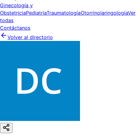
Ginecología y
Obstetricia
Pediatría
Traumatología
Otorrinolaringología
Ver
todas
Contáctanos
Volver al directorio