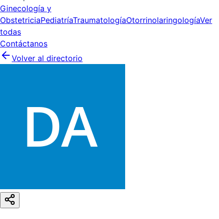
Ginecología y
Obstetricia
Pediatría
Traumatología
Otorrinolaringología
Ver
todas
Contáctanos
Volver al directorio