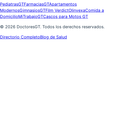
PediatrasGT
FarmaciasGT
Apartamentos
Modernos
GimnasiosGT
Film Verdict
Olinvexa
Comida a
Domicilio
MiTrabajoGT
Cascos para Motos GT
©
2026
DoctoresGT. Todos los derechos reservados.
Directorio Completo
Blog de Salud