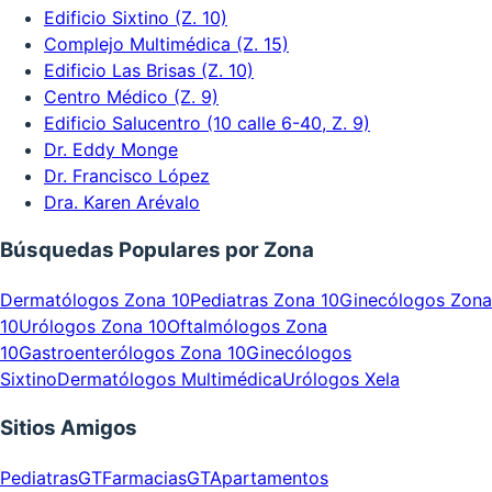
Edificio Sixtino (Z. 10)
Complejo Multimédica (Z. 15)
Edificio Las Brisas (Z. 10)
Centro Médico (Z. 9)
Edificio Salucentro (10 calle 6-40, Z. 9)
Dr. Eddy Monge
Dr. Francisco López
Dra. Karen Arévalo
Búsquedas Populares por Zona
Dermatólogos Zona 10
Pediatras Zona 10
Ginecólogos Zona
10
Urólogos Zona 10
Oftalmólogos Zona
10
Gastroenterólogos Zona 10
Ginecólogos
Sixtino
Dermatólogos Multimédica
Urólogos Xela
Sitios Amigos
PediatrasGT
FarmaciasGT
Apartamentos