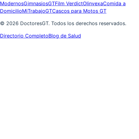
Modernos
GimnasiosGT
Film Verdict
Olinvexa
Comida a
Domicilio
MiTrabajoGT
Cascos para Motos GT
©
2026
DoctoresGT. Todos los derechos reservados.
Directorio Completo
Blog de Salud