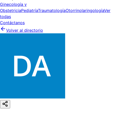
Ginecología y
Obstetricia
Pediatría
Traumatología
Otorrinolaringología
Ver
todas
Contáctanos
Volver al directorio