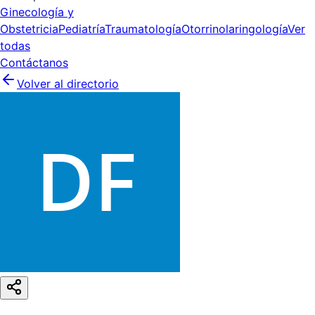
Ginecología y
Obstetricia
Pediatría
Traumatología
Otorrinolaringología
Ver
todas
Contáctanos
Volver al directorio