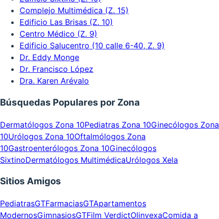
Complejo Multimédica (Z. 15)
Edificio Las Brisas (Z. 10)
Centro Médico (Z. 9)
Edificio Salucentro (10 calle 6-40, Z. 9)
Dr. Eddy Monge
Dr. Francisco López
Dra. Karen Arévalo
Búsquedas Populares por Zona
Dermatólogos Zona 10
Pediatras Zona 10
Ginecólogos Zona
10
Urólogos Zona 10
Oftalmólogos Zona
10
Gastroenterólogos Zona 10
Ginecólogos
Sixtino
Dermatólogos Multimédica
Urólogos Xela
Sitios Amigos
PediatrasGT
FarmaciasGT
Apartamentos
Modernos
GimnasiosGT
Film Verdict
Olinvexa
Comida a