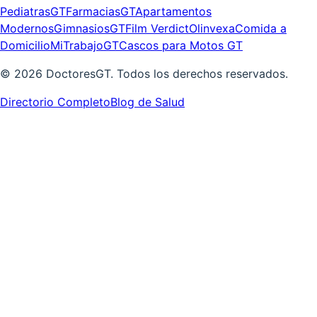
PediatrasGT
FarmaciasGT
Apartamentos
Modernos
GimnasiosGT
Film Verdict
Olinvexa
Comida a
Domicilio
MiTrabajoGT
Cascos para Motos GT
©
2026
DoctoresGT. Todos los derechos reservados.
Directorio Completo
Blog de Salud