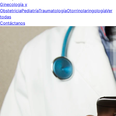
Ginecología y
Obstetricia
Pediatría
Traumatología
Otorrinolaringología
Ver
todas
Contáctanos