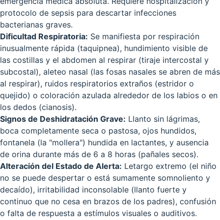
emergencia médica absoluta. Requiere hospitalización y
protocolo de sepsis para descartar infecciones
bacterianas graves.
Dificultad Respiratoria:
Se manifiesta por respiración
inusualmente rápida (taquipnea), hundimiento visible de
las costillas y el abdomen al respirar (tiraje intercostal y
subcostal), aleteo nasal (las fosas nasales se abren de más
al respirar), ruidos respiratorios extraños (estridor o
quejido) o coloración azulada alrededor de los labios o en
los dedos (cianosis).
Signos de Deshidratación Grave:
Llanto sin lágrimas,
boca completamente seca o pastosa, ojos hundidos,
fontanela (la "mollera") hundida en lactantes, y ausencia
de orina durante más de 6 a 8 horas (pañales secos).
Alteración del Estado de Alerta:
Letargo extremo (el niño
no se puede despertar o está sumamente somnoliento y
decaído), irritabilidad inconsolable (llanto fuerte y
continuo que no cesa en brazos de los padres), confusión
o falta de respuesta a estímulos visuales o auditivos.