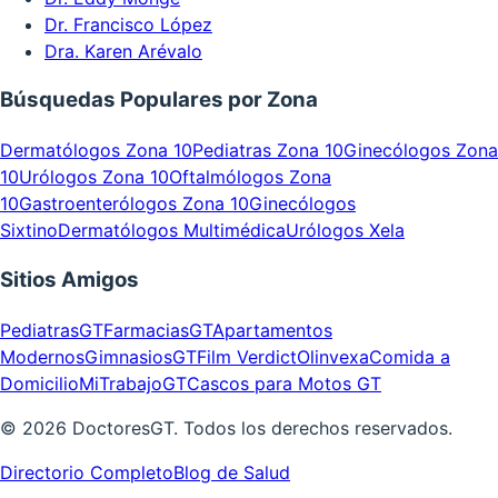
Dr. Francisco López
Dra. Karen Arévalo
Búsquedas Populares por Zona
Dermatólogos Zona 10
Pediatras Zona 10
Ginecólogos Zona
10
Urólogos Zona 10
Oftalmólogos Zona
10
Gastroenterólogos Zona 10
Ginecólogos
Sixtino
Dermatólogos Multimédica
Urólogos Xela
Sitios Amigos
PediatrasGT
FarmaciasGT
Apartamentos
Modernos
GimnasiosGT
Film Verdict
Olinvexa
Comida a
Domicilio
MiTrabajoGT
Cascos para Motos GT
©
2026
DoctoresGT. Todos los derechos reservados.
Directorio Completo
Blog de Salud